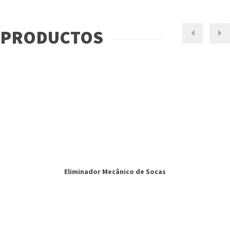
TRATAMIENTO DE EFLUENTES
PRODUCTOS
Next
Pr