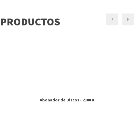
PRODUCTOS
Next
Pr
Abonador de Discos - 2300 A